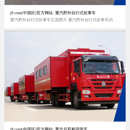
j9.com(中国区)官方网站: 重汽野外自行式炊事车
重汽野外自行式炊事车正面图片 重汽野外自行式炊事车内部图片 重汽野外自行式炊事车图片 底盘主要参数：采用全封闭驾驶室，全钢框架焊接，液压缸倾...
j9.com(中国区)官方网站: 重汽后双桥宿营车