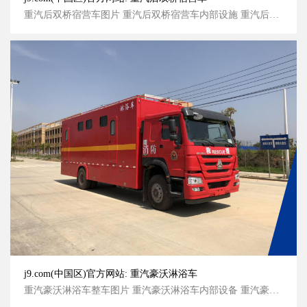
重汽后双桥宿营车图片 重汽后双桥宿营车内部设施 重汽后双桥宿营车内部图片 宿营车采用 中国重汽ZZ1257N4347E1底盘上装采用独立式箱体。结合车底盘的的...
j9.com(中国区)官方网站: 重汽豪沃淋浴车
重汽豪沃淋浴车整车图片 重汽豪沃淋浴车内部设备 重汽豪沃淋浴车内部设施图片 CL5180XLY6BZ型淋浴车采用ZZ5187XXYN711GF1重汽豪沃二类底盘进行改装，车内设计...