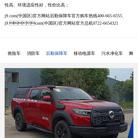
性高、环境适应性好，性价比高；
j9.com(中国区)官方网站后勤保障车官方购车热线400-665-6555、
j9.com(中国区)官方网站官方总机0722-6654321
救险车
消防车
后勤保障车
移动电源车
污水净化车
舞台