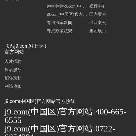
j9.com(中国区)官方网站汽车新闻
视频中心
j9.com(中国区)官方网站金融新闻
国内案例
专用汽车新闻
出口案例
专汽政策法规
集团项目
联系j9.com(中国区)
官方网站
人才招聘
售后服务
招标投标
网站地图
j9.com(中国区)官方网站
官方热线
j9.com(中国区)官方网站:400-665-
6555
j9.com(中国区)官方网站:0722-