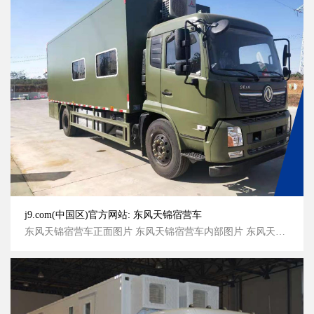
j9.com(中国区)官方网站: 东风天锦宿营车
东风天锦宿营车正面图片 东风天锦宿营车内部图片 东风天锦宿营车内部设备 东风天锦宿营车内部设备 宿营车主要由东风二类汽车底盘、宿营方舱、宿营设...